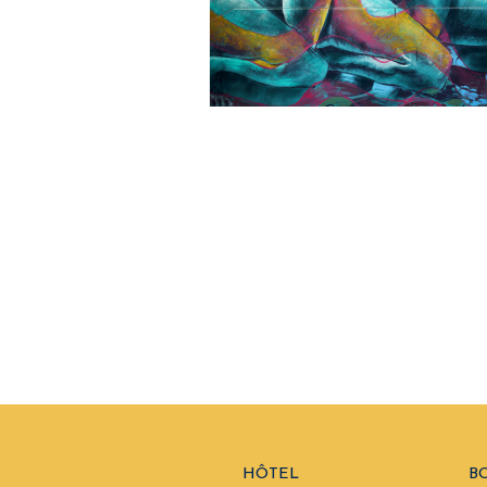
HÔTEL
B