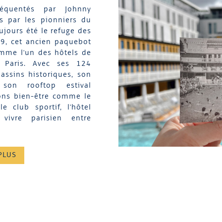
réquentés par Johnny
s par les pionniers du
oujours été le refuge des
89, cet ancien paquebot
mme l'un des hôtels de
e Paris. Avec ses 124
assins historiques, son
, son rooftop estival
ions bien-être comme le
 club sportif, l'hôtel
 vivre parisien entre
PLUS