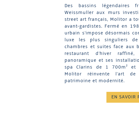
Des bassins légendaires f
Weissmuller aux murs investi
street art français, Molitor a t
avant-gardistes. Fermé en 19
urbain s'impose désormais co
luxe les plus singuliers d
chambres et suites face aux b
restaurant d'hiver raffiné
panoramique et ses installat
spa Clarins de 1 700m² et le
Molitor réinvente l'art de
patrimoine et modernité.
EN SAVOIR 