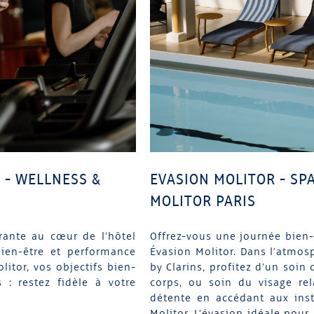
 - WELLNESS &
EVASION MOLITOR - SPA
MOLITOR PARIS
rante au cœur de l’hôtel
Offrez-vous une journée bien-ê
bien-être et performance
Évasion Molitor. Dans l’atmos
litor, vos objectifs bien-
by Clarins, profitez d’un soin
: restez fidèle à votre
corps, ou soin du visage rel
détente en accédant aux inst