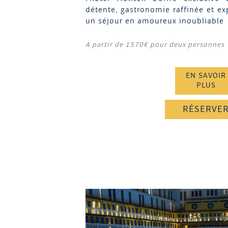
détente, gastronomie raffinée et ex
un séjour en amoureux inoubliable
A partir de 1570€ pour deux personnes
EN SAVOIR
PLUS
RÉSERVE