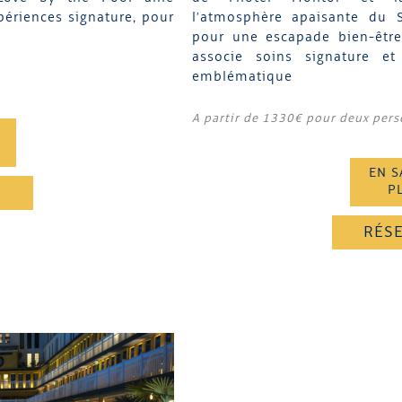
périences signature, pour
l’atmosphère apaisante du S
pour une escapade bien-être 
associe soins signature e
emblématique
A partir de 1330€ pour deux per
EN S
P
R
RÉS