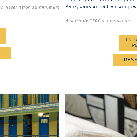
Molitor. L’évasion idéale pour
Paris, dans un cadre iconique.
es. Réservation au minimum
A partir de 350€ par personne
EN S
P
R
RÉS