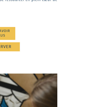
 se ressourcer en plein cœur de
AVOIR
LUS
ERVER