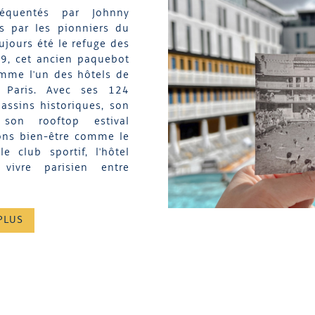
réquentés par Johnny
s par les pionniers du
oujours été le refuge des
89, cet ancien paquebot
mme l'un des hôtels de
e Paris. Avec ses 124
assins historiques, son
, son rooftop estival
ions bien-être comme le
 club sportif, l'hôtel
 vivre parisien entre
PLUS