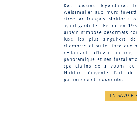
Des bassins légendaires f
Weissmuller aux murs investi
street art français, Molitor a t
avant-gardistes. Fermé en 19
urbain s'impose désormais co
luxe les plus singuliers d
chambres et suites face aux b
restaurant d'hiver raffiné
panoramique et ses installat
spa Clarins de 1 700m² et le
Molitor réinvente l'art de
patrimoine et modernité.
EN SAVOIR 