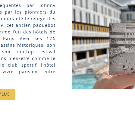
réquentés par Johnny
s par les pionniers du
oujours été le refuge des
89, cet ancien paquebot
mme l'un des hôtels de
e Paris. Avec ses 124
assins historiques, son
, son rooftop estival
ions bien-être comme le
 club sportif, l'hôtel
 vivre parisien entre
PLUS