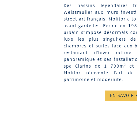
Des bassins légendaires f
Weissmuller aux murs investi
street art français, Molitor a t
avant-gardistes. Fermé en 19
urbain s'impose désormais co
luxe les plus singuliers d
chambres et suites face aux b
restaurant d'hiver raffiné
panoramique et ses installat
spa Clarins de 1 700m² et le
Molitor réinvente l'art de
patrimoine et modernité.
EN SAVOIR 