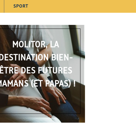
SPORT
MOLITOR, LA
DESTINATION BIEN-
ÊTRE DES FUTURES
AMANS (ET PAPAS) !