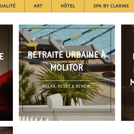
TUALITÉ
ART
HÔTEL
SPA BY CLARINS
RETRAITE URBAINE À
E
MOLITOR
M
RELAX, RESET & RENEW