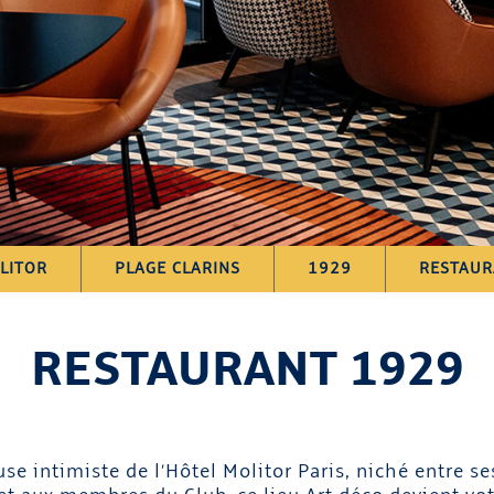
LITOR
PLAGE CLARINS
1929
RESTAUR
RESTAURANT 1929
se intimiste de l’Hôtel Molitor Paris, niché entre 