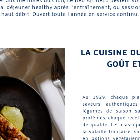
 et aux membres du Club, ce lieu Art déco devient vot
a, déjeuner healthy après l’entraînement, ou session
haut débit. Ouvert toute l’année en service continu.
LA CUISINE DU
GOÛT E
Au 1929, chaque plat
saveurs authentiques
légumes de saison s
protéinés, chaque recett
de qualité. Les classiq
la volaille française, s
en options végétarie