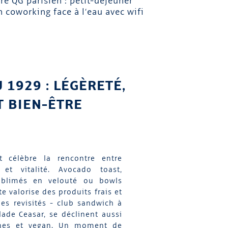
re QG parisien : petit-déjeuner
 coworking face à l’eau avec wifi
 1929 : LÉGÈRETÉ,
T BIEN-ÊTRE
 célèbre la rencontre entre
 et vitalité. Avocado toast,
ublimés en velouté ou bowls
e valorise des produits frais et
ues revisités - club sandwich à
alade Ceasar, se déclinent aussi
nnes et vegan. Un moment de