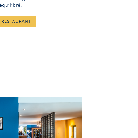
 équilibré.
 RESTAURANT